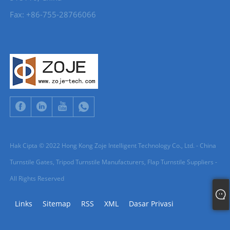
Fax: +86-755-28766066
Hak Cipta © 2022 Hong Kong Zoje Intelligent Technology Co., Ltd. - China
Turnstile Gates, Tripod Turnstile Manufacturers, Flap Turnstile Suppliers -
All Rights Reserved
Links
Sitemap
RSS
XML
Dasar Privasi