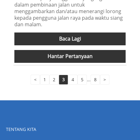
dalam pembinaan jalan untuk
menggambarkan dan/atau menerangi lorong
kepada pengguna jalan raya pada waktu siang
dan malam.
Baca Lagi
Hantar Pertanyaan
<
1
2
3
4
5
...
8
>
TENTANG KITA