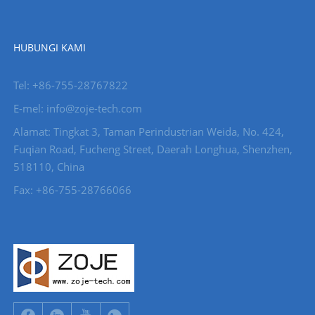
HUBUNGI KAMI
Tel: +86-755-28767822
E-mel: info@zoje-tech.com
Alamat: Tingkat 3, Taman Perindustrian Weida, No. 424,
Fuqian Road, Fucheng Street, Daerah Longhua, Shenzhen,
518110, China
Fax: +86-755-28766066